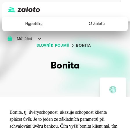
Hypotéky
O Zalotu
Můj účet
SLOVNÍK POJMŮ
BONITA
Bonita
Bonita, tj. úvěryschopnost, ukazuje schopnost klienta
splácet úvěr. Je to jeden ze základních parametrů při
schvalování úvěru bankou. Čím vyšší bonitu klient má, tím