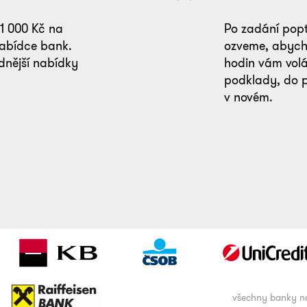
 1 000 Kč na
Po zadání pop
nabídce bank.
ozveme, abycho
dnější nabídky
hodin vám vol
podklady, do 
v novém.
všechny banky n