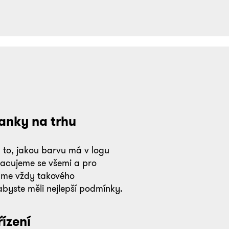
anky na trhu
 to, jakou barvu má v logu
racujeme se všemi a pro
áme vždy takového
abyste měli nejlepší podmínky.
ízení