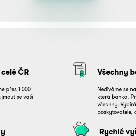
?
 celé ČR
Všechny b
e přes 1 000
Nedíváme se na
ujmout se vaší
která banka. P
všechny. Vybír
poskytovatele, 
by
Rychlé vyř