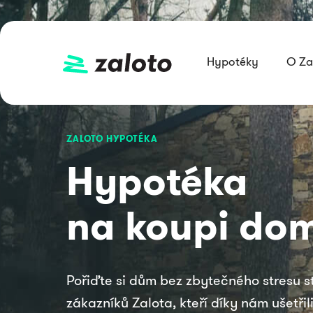
Hypotéky
O Za
ZALOTO HYPOTÉKA
Hypotéka
na koupi do
Pořiďte si dům bez zbytečného stresu st
zákazníků Zalota, kteří díky nám ušetřili