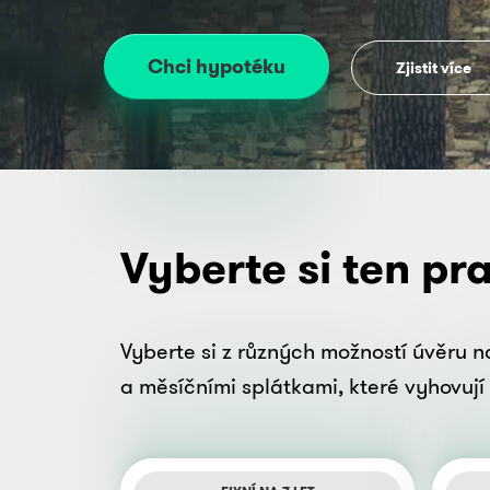
Chci hypotéku
Zjistit více
Vyberte si ten pr
Vyberte si z různých možností úvěru 
a měsíčními splátkami, které vyhovuj