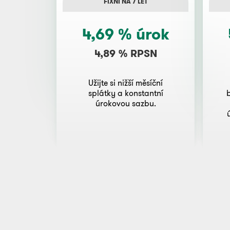
FIXNÍ NA 7 LET
4,69 % úrok
4,89 % RPSN
Užijte si nižší měsíční
splátky a konstantní
úrokovou sazbu.