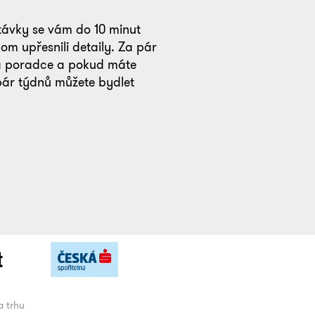
távky se vám do 10 minut
m upřesnili detaily. Za pár
á poradce a pokud máte
pár týdnů můžete bydlet
a trhu