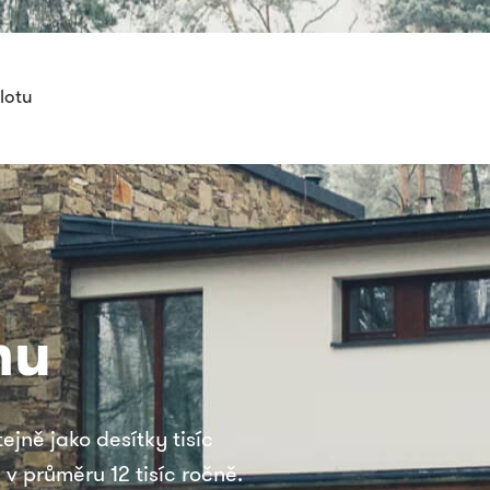
lotu
mu
ejně jako desítky tisíc
 v průměru 12 tisíc ročně.