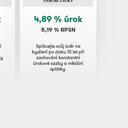
FIXNÍ NA 3 ROKY
k
4,89 % úrok
5,19 % RPSN
í
Splácejte svůj úvěr na
bydlení po dobu 10 let při
by
zachování konstantní
úrokové sazby a měsíční
splátky.