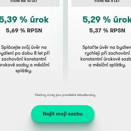
FIXNÍ NA 10 LET
FIXNÍ NA 5 LET
5,39 % úrok
5,29 % úro
5,69 % RPSN
5,37 % RPSN
Splácejte svůj úvěr na
Splaťte úvěr na bydlen
bydlení po dobu 8 let při
rychleji při zachování
zachování konstantní
konstantní úrokové saz
úrokové sazby a měsíční
a měsíční splátky.
splátky.
Všechny úroky jsou pravidelně aktualizovány.
Najít moji sazbu