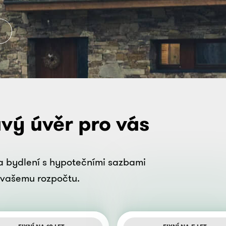
avý úvěr pro vás
na bydlení s hypotečními sazbami
í vašemu rozpočtu.