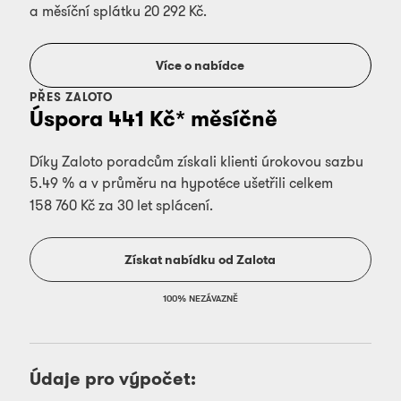
a měsíční splátku
20 292
Kč.
Více o nabídce
PŘES ZALOTO
Úspora
441
Kč* měsíčně
Díky Zaloto poradcům získali klienti úrokovou sazbu
5.49
%
a v průměru na hypotéce ušetřili celkem
158 760
Kč za 30 let splácení.
Získat nabídku od Zalota
100% NEZÁVAZNĚ
Údaje pro výpočet: