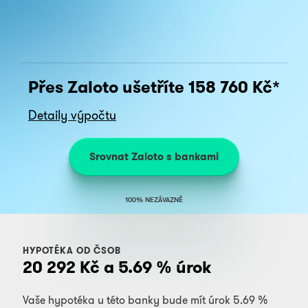
Přes Zaloto ušetříte
158 760
Kč*
Detaily výpočtu
Srovnat Zaloto s bankami
100% NEZÁVAZNĚ
HYPOTÉKA OD ČSOB
20 292
Kč a
5.69
% úrok
Vaše hypotéka u této banky bude mít úrok
5.69
%