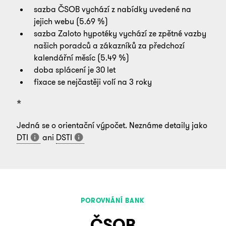
sazba
ČSOB
vychází z nabídky uvedené na
jejich webu (
5.69
%)
sazba Zaloto hypotéky vychází ze zpětné vazby
našich poradců a zákazníků za předchozí
kalendářní měsíc (
5.49
%)
doba splácení je 30 let
fixace se nejčastěji volí na 3 roky
*
Jedná se o orientační výpočet. Neznáme detaily jako
DTI
ani
DSTI
POROVNÁNÍ BANK
ČSOB