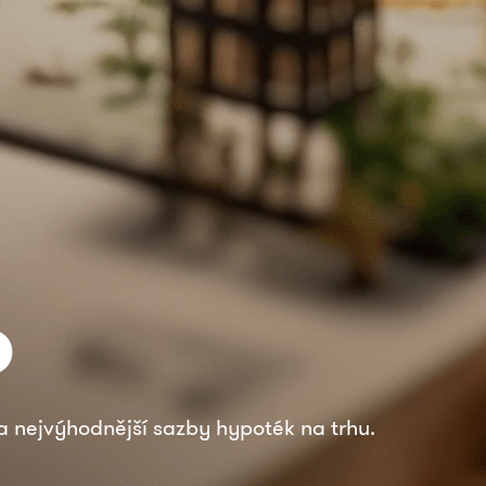
o
 nejvýhodnější sazby hypoték na trhu.