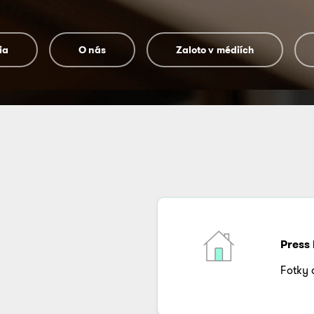
ia
O nás
Zaloto v médiích
Press 
Fotky 