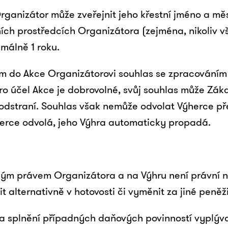
ganizátor může zveřejnit jeho křestní jméno a měst
ích prostředcích Organizátora (zejména, nikoliv vš
málně 1 roku.
em do Akce Organizátorovi souhlas se zpracování
pro účel Akce je dobrovolné, svůj souhlas může Zák
odstraní. Souhlas však nemůže odvolat Výherce p
herce odvolá, jeho Výhra automaticky propadá.
čným právem Organizátora a na Výhru není právní 
t alternativně v hotovosti či vyměnit za jiné peněž
za splnění případných daňových povinností vyplýv