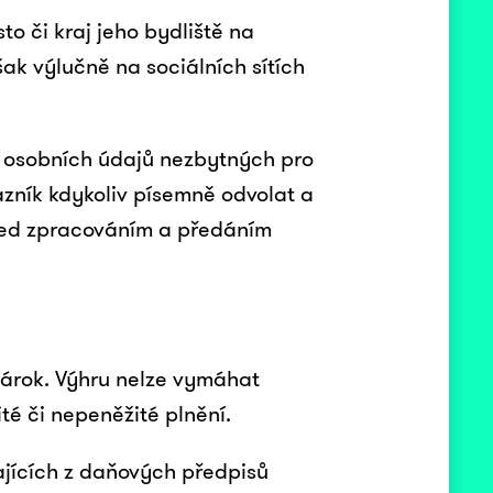
o či kraj jeho bydliště na
ak výlučně na sociálních sítích
m osobních údajů nezbytných pro
azník kdykoliv písemně odvolat a
řed zpracováním a předáním
nárok. Výhru nelze vymáhat
ité či nepeněžité plnění.
ajících z daňových předpisů