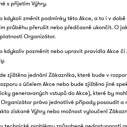
é s přijetím Výhry.
o kdykoli změnit podmínky této Akce, a to i v době
 jejím průběhu přerušit nebo předčasně ukončit. O j
platností Organizátor.
o kdykoliv pozměnit nebo upravit pravidla Akce či 
y.
de zjištěno jednání Zákazníka, které bude v rozpor
ozporu s účelem Akce nebo bude zjištěno jiné spek
ticky generovaných vstupů do Akce), které by moh
 Organizátor právo jednotlivé případy posoudit a
takto získané Výhry nebo možnost vyloučení Zákazn
liv technické problémy způsobené nedostupností a