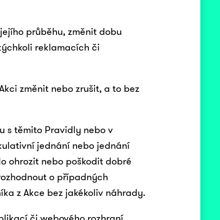
 jejího průběhu, změnit dobu
akýchkoli reklamacích či
Akci změnit nebo zrušit, a to bez
u s těmito Pravidly nebo v
ulativní jednání nebo jednání
lo ohrozit nebo poškodit dobré
 rozhodnout o případných
íka z Akce bez jakékoliv náhrady.
plikací či webového rozhraní