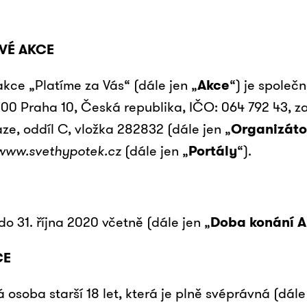
VÉ AKCE
kce „Platíme za Vás“ (dále jen „
Akce
“) je společn
 00 Praha 10, Česká republika, IČO: 064 792 43, z
, oddíl C, vložka 282832 (dále jen „
Organizáto
www.svethypotek.cz
(dále jen „
Portály
“).
do 31. října 2020 včetně (dále jen „
Doba konání 
CE
 osoba starší 18 let, která je plně svéprávná (dále