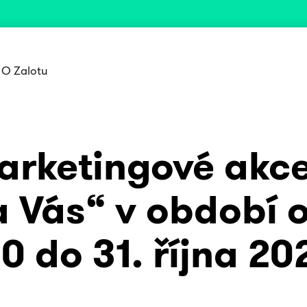
O Zalotu
arketingové akc
a Vás“ v období 
20 do 31. října 20