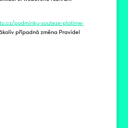
to.cz/podminky-souteze-platime-
akákoliv případná změna Pravidel