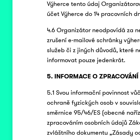
Výherce tento údaj Organizátoro
účet Výherce do 14 pracovních d
4.6 Organizátor neodpovídá za n
zrušení e-mailové schránky výher
služeb či z jiných důvodů, které 
informovat pouze jedenkrát.
5. INFORMACE O ZPRACOVÁNÍ
5.1 Svou informační povinnost vů
ochraně fyzických osob v souvisl
směrnice 95/46/ES (obecné naříze
zpracováním osobních údajů Záka
zvláštního dokumentu „Zásady o