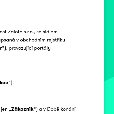
ost Zaloto s.r.o., se sídlem
apsaná v obchodním rejstříku
r
“), provozující portály
Akce
“).
 jen „
Zákazník
“) a v Době konání