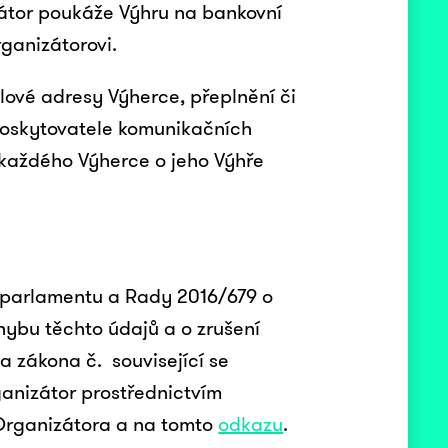
zátor poukáže Výhru na bankovní
ganizátorovi.
ové adresy Výherce, přeplnění či
 poskytovatele komunikačních
n každého Výherce o jeho Výhře
ho parlamentu a Rady 2016/679 o
hybu těchto údajů a o zrušení
 a zákona č. související se
anizátor prostřednictvím
Organizátora a na tomto
odkazu
.