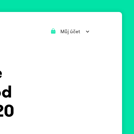
Můj účet
e
od
20