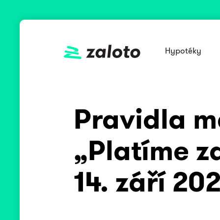
Hypotéky
Pravidla m
„Platíme z
14. září 20