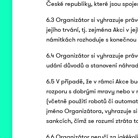
České republiky, které jsou spojen
6.3 Organizátor si vyhrazuje práv
jejího trvání, tj. zejména Akci v
námitkách rozhoduje s konečnou 
6.4 Organizátor si vyhrazuje práv
udání důvodů a stanovení náhrad
6.5 V případě, že v rámci Akce bu
rozporu s dobrými mravy nebo v r
(včetně použití robotů či automa
jméno Organizátora, vyhrazuje si
sankcích, čímž se rozumí ztráta 
6.6 Organizátor neručí za jakéko