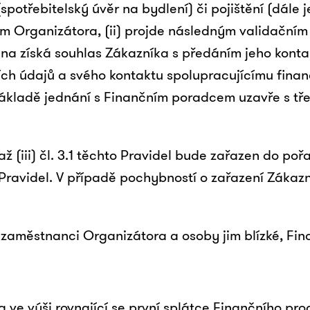
potřebitelský úvěr na bydlení) či pojištění (dále j
ím Organizátora, (ii) projde následným validační
a získá souhlas Zákazníka s předáním jeho kontakt
ch údajů a svého kontaktu spolupracujícímu finan
a základě jednání s Finančním poradcem uzavře s t
 až (iii) čl. 3.1 těchto Pravidel bude zařazen do p
o Pravidel. V případě pochybností o zařazení Záka
i zaměstnanci Organizátora a osoby jim blízké, Fin
ka ve výši rovnající se první splátce Finančního p