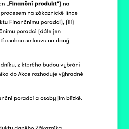
en „
Finanční produkt
“) na
m procesem na zákaznické lince
u Finančnímu poradci), (iii)
čnímu poradci (dále jen
řetí osobou smlouvu na daný
ořadníku, z kterého budou vybráni
zníka do Akce rozhoduje výhradně
anční poradci a osoby jim blízké.
roduktu daného Zákazníka