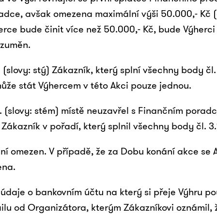
adce, avšak omezena maximální výši 50.000,- Kč (
rce bude činit více než 50.000,- Kč, bude Výherci
rozuměn.
slovy: stý) Zákazník, který splní všechny body čl. 
může stát Výhercem v této Akci pouze jednou.
0. (slovy: stém) místě neuzavřel s Finančním pora
Zákazník v pořadí, který splnil všechny body čl. 3.
ení omezen. V případě, že za Dobu konání akce se
ena.
údaje o bankovním účtu na který si přeje Výhru po
lu od Organizátora, kterým Zákazníkovi oznámil, 