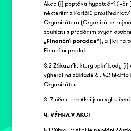
Akce (i) poptává hypoteční úvěr (s
některém z Portálů prostřednictv
Organizátora (Organizátor zejmén
souhlasí s předáním svých osobní
„
Finanční poradce
“), a (iv) n
Finanční produkt.
3.2 Zákazník, který splní body (i)
výherci na základě čl. 4.2 těcht
Organizátor.
3. Z účasti na Akci jsou vyloučen
4. VÝHRA V AKCI
4.1 Výhrou v Akci je peněžní část