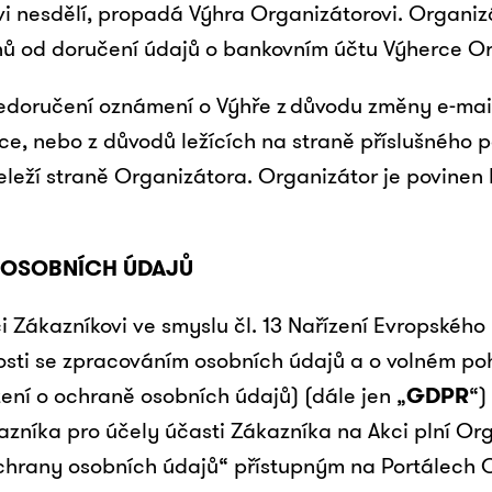
vi nesdělí, propadá Výhra Organizátorovi. Organi
nů od doručení údajů o bankovním účtu Výherce Or
edoručení oznámení o Výhře z důvodu změny e-mail
ce, nebo z důvodů ležících na straně příslušného
neleží straně Organizátora. Organizátor je povine
 OSOBNÍCH ÚDAJŮ
či Zákazníkovi ve smyslu čl. 13 Nařízení Evropské
osti se zpracováním osobních údajů a o volném po
ní o ochraně osobních údajů) (dále jen „
GDPR
“)
zníka pro účely účasti Zákazníka na Akci plní Org
chrany osobních údajů“ přístupným na Portálech 