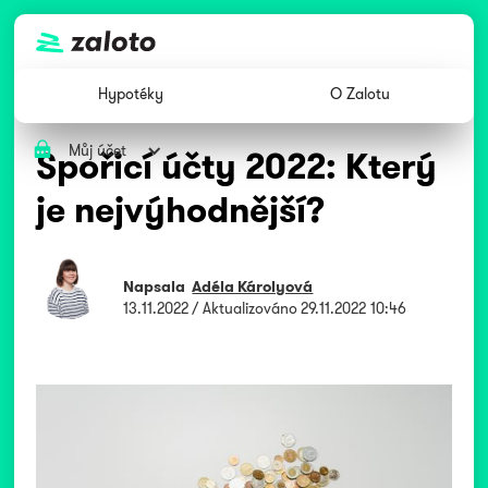
Hypotéky
O Zalotu
Můj účet
Spořicí účty 2022: Který
je nejvýhodnější?
Napsala
Adéla Károlyová
13.11.2022
/ Aktualizováno
29.11.2022 10:46