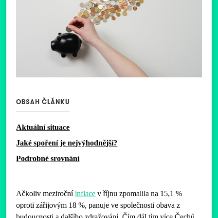
OBSAH ČLÁNKU
Aktuální situace
Jaké spoření je nejvýhodnější?
Podrobné srovnání
Ačkoliv meziroční
inflace
v říjnu zpomalila na 15,1 %
oproti zářijovým 18 %, panuje ve společnosti obava z
budoucnosti a dalšího zdražování. Čím dál tím více Čechů