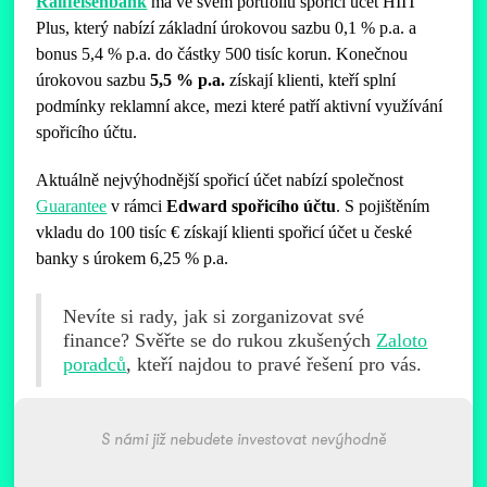
Raiffeisenbank
má ve svém portfoliu spořicí účet HIIT
Plus, který nabízí základní úrokovou sazbu 0,1 % p.a. a
bonus 5,4 % p.a. do částky 500 tisíc korun. Konečnou
úrokovou sazbu
5,5 % p.a.
získají klienti, kteří splní
podmínky reklamní akce, mezi které patří aktivní využívání
spořicího účtu.
Aktuálně nejvýhodnější spořicí účet nabízí společnost
Guarantee
v rámci
Edward spořicího účtu
. S pojištěním
vkladu do 100 tisíc € získají klienti spořicí účet u české
banky s úrokem 6,25 % p.a.
Nevíte si rady, jak si zorganizovat své
finance? Svěřte se do rukou zkušených
Zaloto
poradců
, kteří najdou to pravé řešení pro vás.
S námi již nebudete investovat nevýhodně