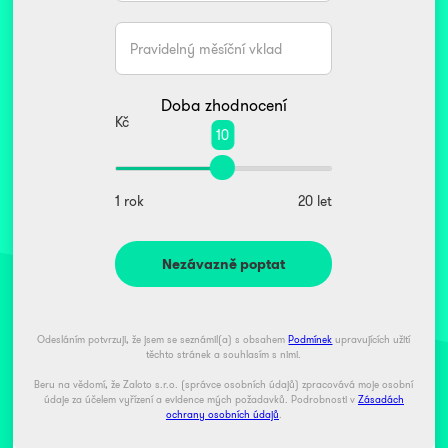
Kč
Doba zhodnocení
Kč
10
1 rok
20 let
Odesláním potvrzuji, že jsem se seznámil(a) s obsahem
Podmínek
upravujících užití
těchto stránek a souhlasím s nimi.
Beru na vědomí, že Zaloto s.r.o. (správce osobních údajů) zpracovává moje osobní
údaje za účelem vyřízení a evidence mých požadavků. Podrobnosti v
Zásadách
ochrany osobních údajů
.