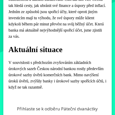
tak hledá cesty, jak ubránit své finance a úspory před inflací.
Jedním ze způsobů jsou spořicí účty, které oproti jiným
investicím mají tu výhodu, že své úspory může klient
kdykoli během pár minut převést na svůj běžný účet. Která
banka má aktuálně nejvýhodnější spořicí účet, jsme zjistili
za vás.
Aktuální situace
V souvislosti s předchozím zvyšováním základních
úrokových sazeb Českou národní bankou rostly především
úrokové sazby úvěrů komerčních bank. Mimo navýšení
úroků úvěrů, zvýšily banky i úrokové sazby spořících účtů, i
když ne tak razantně.
Přihlaste se k odběru Páteční dvanáctky