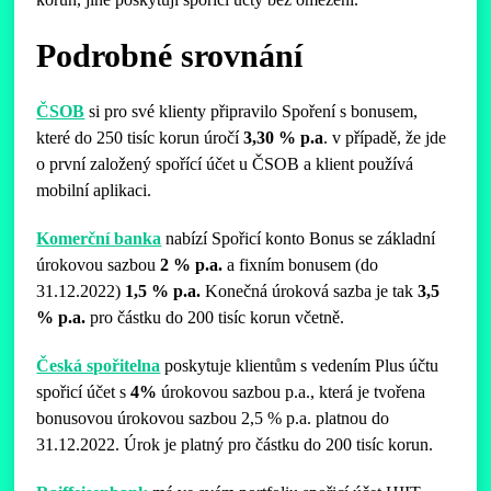
Podrobné srovnání
ČSOB
si pro své klienty připravilo Spoření s bonusem,
které do 250 tisíc korun úročí
3,30 % p.a
. v případě, že jde
o první založený spořící účet u ČSOB a klient používá
mobilní aplikaci.
Komerční banka
nabízí Spořicí konto Bonus se základní
úrokovou sazbou
2 % p.a.
a fixním bonusem (do
31.12.2022)
1,5 % p.a.
Konečná úroková sazba je tak
3,5
% p.a.
pro částku do 200 tisíc korun včetně.
Česká spořitelna
poskytuje klientům s vedením Plus účtu
spořicí účet s
4%
úrokovou sazbou p.a., která je tvořena
bonusovou úrokovou sazbou 2,5 % p.a. platnou do
31.12.2022. Úrok je platný pro částku do 200 tisíc korun.