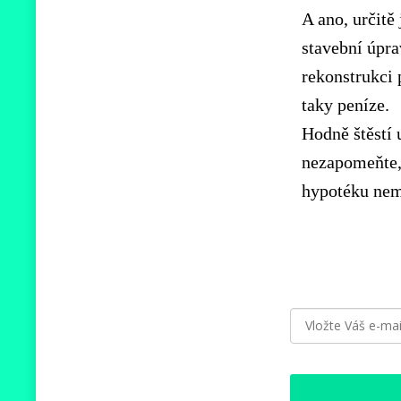
A ano, určitě
stavební úpr
rekonstrukci 
taky peníze.
Hodně štěstí 
nezapomeňte,
hypotéku nem