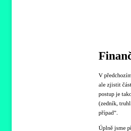
Finanč
V předchozím 
ale zjistit čá
postup je tak
(zedník, truh
případ”.
Úplně jsme př