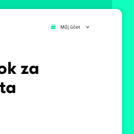
Můj účet
ok za
ta