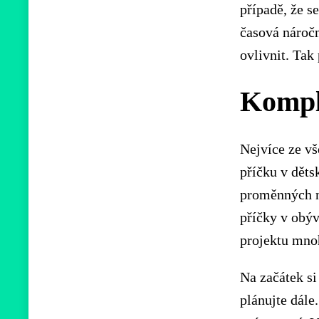
případě, že s
časová náročn
ovlivnit. Tak
Komple
Nejvíce ze vš
příčku v dět
proměnných n
příčky v obýv
projektu mnoh
Na začátek si
plánujte dále