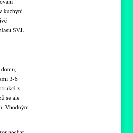
nování
 v kuchyni
ávě
hlasu SVJ.
o domu,
vami 3-6
trukci z
ů se ale
ěrů. Vhodným
tor nechat