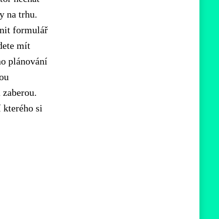
y na trhu.
lnit formulář
ete mít
ho plánování
dou
u zaberou.
 kterého si