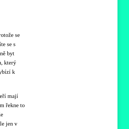
rotože se
te se s
ně byt
u, který
ybízí k
eří mají
ám řekne to
že
le jen v