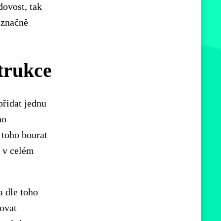
dovost, tak
u značně
trukce
přidat jednu
ho
 toho bourat
e v celém
a dle toho
novat