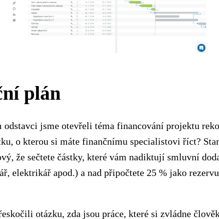
ní plán
odstavci jsme otevřeli téma financování projektu reko
stku, o kterou si máte finančnímu specialistovi říct? St
ový, že sečtete částky, které vám nadiktují smluvní dod
lář, elektrikář apod.) a nad připočtete 25 % jako rezerv
eskočili otázku, zda jsou práce, které si zvládne člově