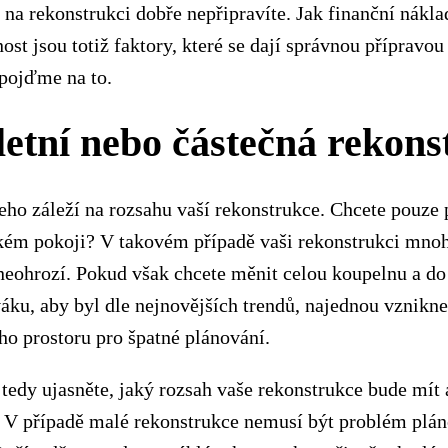
e na rekonstrukci dobře nepřipravíte. Jak finanční nákla
ost jsou totiž faktory, které se dají správnou přípravo
 pojďme na to.
tní nebo částečná rekons
eho záleží na rozsahu vaší rekonstrukce. Chcete pouze 
ském pokoji? V takovém případě vaši rekonstrukci mno
eohrozí. Pokud však chcete měnit celou koupelnu a do
áku, aby byl dle nejnovějších trendů, najednou vznikn
o prostoru pro špatné plánování.
 tedy ujasněte, jaký rozsah vaše rekonstrukce bude mít 
. V případě malé rekonstrukce nemusí být problém plá