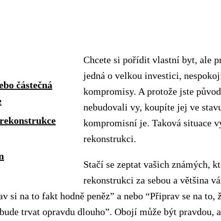
Chcete si pořídit vlastní byt, ale p
jedná o velkou investici, nespokojí
ebo částečná
kompromisy. A protože jste původ
e
nebudovali vy, koupíte jej ve stav
 rekonstrukce
kompromisní je. Taková situace v
rekonstrukci.
n
Stačí se zeptat vašich známých, kt
rekonstrukci za sebou a většina v
av si na to fakt hodně peněz” a nebo “Připrav se na to, 
bude trvat opravdu dlouho”. Obojí může být pravdou, a