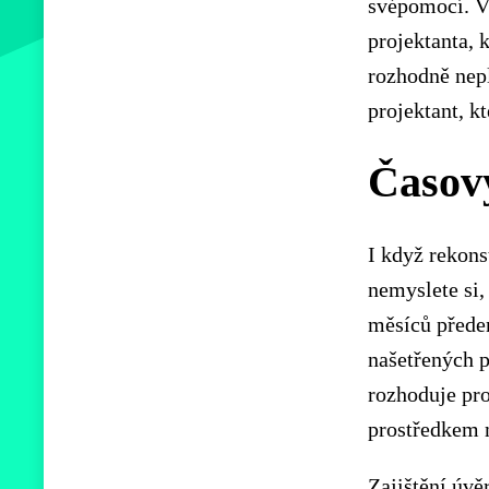
svépomocí. V 
projektanta, 
rozhodně nepl
projektant, k
Časový
I když rekons
nemyslete si,
měsíců předem
našetřených p
rozhoduje pr
prostředkem 
Zajištění úvě