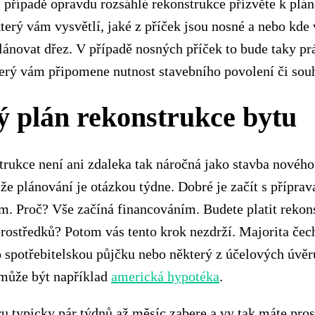
případě opravdu rozsáhlé rekonstrukce přizvěte k plá
který vám vysvětlí, jaké z příček jsou nosné a nebo kde
ánovat dřez. V případě nosných příček to bude taky pr
terý vám připomene nutnost stavebního povolení či sou
 plán rekonstrukce bytu
trukce není ani zdaleka tak náročná jako stavba novéh
 že plánování je otázkou týdne. Dobré je začít s přípra
. Proč? Vše začíná financováním. Budete platit rekons
rostředků? Potom vás tento krok nezdrží. Majorita čech
o spotřebitelskou půjčku nebo některý z účelových úv
může být například
americká hypotéka
.
ru typicky pár týdnů až měsíc zabere a vy tak máte pros