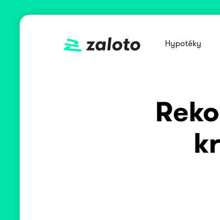
Hypotéky
Reko
k