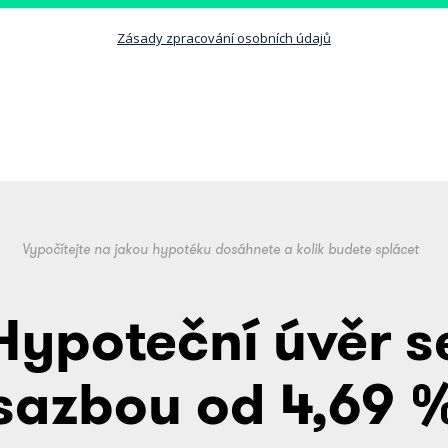
Zásady zpracování osobních údajů
Vypočítejte na jakou hypotéku dosáhnete a kolik budete splácet
Hypoteční úvěr s
sazbou od 4,69 