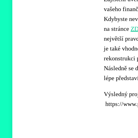
vašeho finanč
Kdybyste nevě
na stránce
Z
největší prav
je také vhodn
rekonstrukci p
Následně se 
lépe představ
Výsledný pro
https://www.p