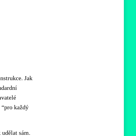
nstrukce. Jak
andardní
avatelé
u “pro každý
k udělat sám.