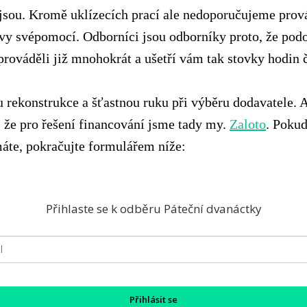
 jsou. Kromě uklízecích prací ale nedoporučujeme prov
avy svépomocí. Odborníci jsou odborníky proto, že pod
prováděli již mnohokrát a ušetří vám tak stovky hodin 
u rekonstrukce a šťastnou ruku při výběru dodavatele. 
 že pro řešení financování jsme tady my.
Zaloto
. Pokud
áte, pokračujte formulářem níže:
Přihlaste se k odběru Páteční dvanáctky
Přihlásit se