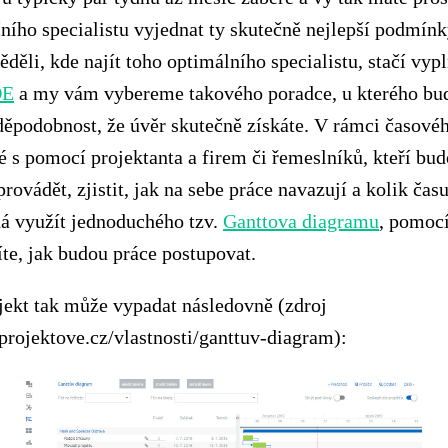
ního specialistu vyjednat ty skutečně nejlepší podmínk
děli, kde najít toho optimálního specialistu, stačí vyp
DE
a my vám vybereme takového poradce, u kterého bud
děpodobnost, že úvěr skutečně získáte. V rámci časové
é s pomocí projektanta a firem či řemeslníků, kteří bu
rovádět, zjistit, jak na sebe práce navazují a kolik čas
dá využít jednoduchého tzv.
Ganttova diagramu
, pomocí
íte, jak budou práce postupovat.
jekt tak může vypadat následovně (zdroj
rojektove.cz/vlastnosti/ganttuv-diagram):