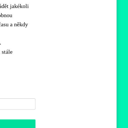
ádět jakékoli
obnou
času a někdy
A
 stále