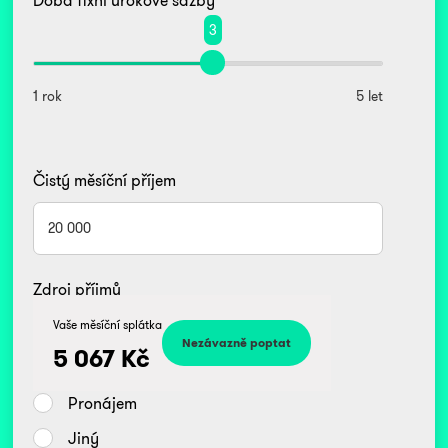
3
1 rok
5 let
Čistý měsíční příjem
Zdroj příjmů
Kč
Vaše měsíční splátka
Zaměstnanec
5 067
Kč
Podnikatel/OSVČ
Pronájem
Jiný