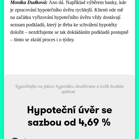
Monika Dudková:
Ano dá. Například výběrem banky, kde
je zpracování hypotečního úvěru rychlejší. Klienti ode mě
na začátku vyřizování hypotečního úvěru vždy dostávají
seznam podkladů, který je třeba ke schválení hypotéky
doložit – nezdržujeme se tak dokládáním podkladů postupně
– tímto se zkrátí proces i o týdny.
Vypočítejte na jakou hypotéku dosáhnete a kolik budete
splácet
Hypoteční úvěr se
sazbou od 4,69 %