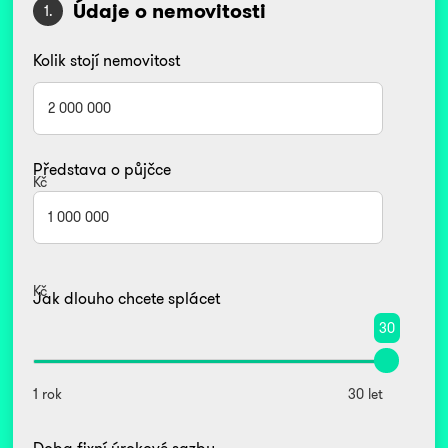
Údaje o nemovitosti
1.
Kolik stojí nemovitost
Představa o půjčce
Kč
Kč
Jak dlouho chcete splácet
30
1 rok
30 let
Doba fixní úrokové sazby