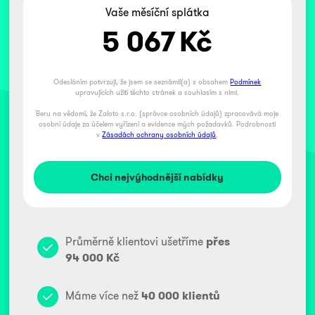
Vaše měsíční splátka
5 067
Kč
Odesláním potvrzuji, že jsem se seznámil(a) s obsahem
Podmínek
upravujících užití těchto stránek a souhlasím s nimi.
Beru na vědomí, že Zaloto s.r.o. (správce osobních údajů) zpracovává moje
osobní údaje za účelem vyřízení a evidence mých požadavků. Podrobnosti
v
Zásadách ochrany osobních údajů
.
Průměrně klientovi ušetříme
přes
94 000 Kč
Máme více než
40 000 klientů