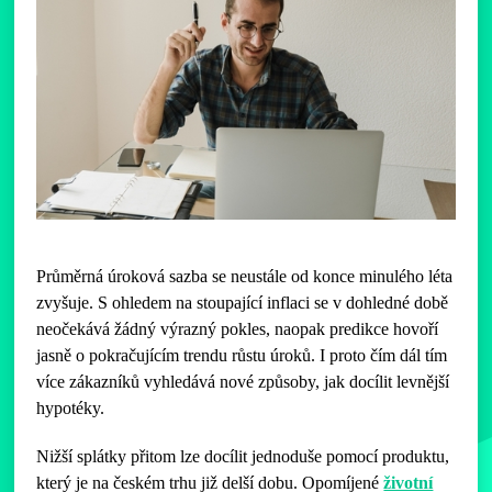
Průměrná úroková sazba se neustále od konce minulého léta
zvyšuje. S ohledem na stoupající inflaci se v dohledné době
neočekává žádný výrazný pokles, naopak predikce hovoří
jasně o pokračujícím trendu růstu úroků. I proto čím dál tím
více zákazníků vyhledává nové způsoby, jak docílit levnější
hypotéky.
Nižší splátky přitom lze docílit jednoduše pomocí produktu,
který je na českém trhu již delší dobu. Opomíjené
životní