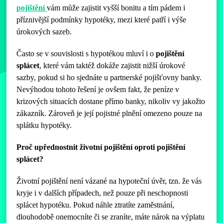
pojištění
vám může zajistit vyšší bonitu a tím pádem i
příznivější podmínky hypotéky, mezi které patří i výše
úrokových sazeb.
Často se v souvislosti s hypotékou mluví i o
pojištění
splácet
, které vám taktéž dokáže zajistit nižší úrokové
sazby, pokud si ho sjednáte u partnerské pojišťovny banky.
Nevýhodou tohoto řešení je ovšem fakt, že peníze v
krizových situacích dostane přímo banky, nikoliv vy jakožto
zákazník. Zároveň je její pojistné plnění omezeno pouze na
splátku hypotéky.
Proč upřednostnit životní pojištění oproti pojištění
splácet?
Životní pojištění není vázané na hypoteční úvěr, tzn. že vás
kryje i v dalších případech, než pouze při neschopnosti
splácet hypotéku. Pokud náhle ztratíte zaměstnání,
dlouhodobě onemocníte či se zraníte, máte nárok na výplatu