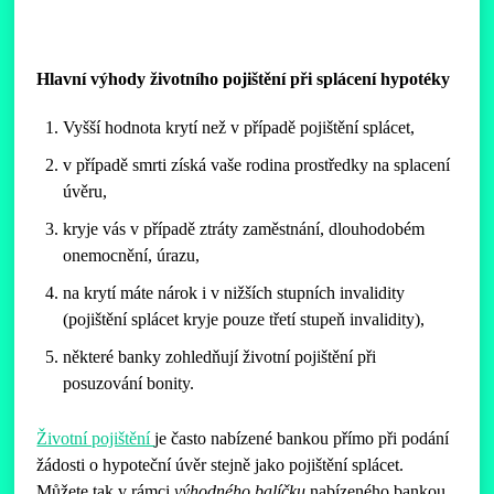
Hlavní výhody životního pojištění při splácení hypotéky
Vyšší hodnota krytí než v případě pojištění splácet,
v případě smrti získá vaše rodina prostředky na splacení
úvěru,
kryje vás v případě ztráty zaměstnání, dlouhodobém
onemocnění, úrazu,
na krytí máte nárok i v nižších stupních invalidity
(pojištění splácet kryje pouze třetí stupeň invalidity),
některé banky zohledňují životní pojištění při
posuzování bonity.
Životní pojištění
je často nabízené bankou přímo při podání
žádosti o hypoteční úvěr stejně jako pojištění splácet.
Můžete tak v rámci
výhodného balíčku
nabízeného bankou