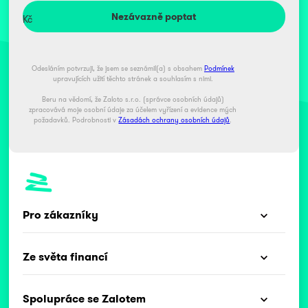
Kč
Odesláním potvrzuji, že jsem se seznámil(a) s obsahem
Podmínek
upravujících užití těchto stránek a souhlasím s nimi.
Beru na vědomí, že Zaloto s.r.o. (správce osobních údajů)
zpracovává moje osobní údaje za účelem vyřízení a evidence mých
požadavků. Podrobnosti v
Zásadách ochrany osobních údajů
.
Pro zákazníky
Ze světa financí
Spolupráce se Zalotem