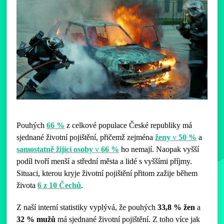
Pouhých
66 %
z celkové populace České republiky má
sjednané životní pojištění, přičemž zejména
ženy
v
50 %
a
samostatně žijící osoby
v
66 %
ho nemají. Naopak vyšší
podíl tvoří menší a střední města a lidé s vyššími příjmy.
Situaci, kterou kryje životní pojištění přitom zažije během
života
6 z 10 Čechů
.
Z naší interní statistiky vyplývá, že pouhých
33,8 % žen
a
32 % mužů
má sjednané životní pojištění. Z toho více jak