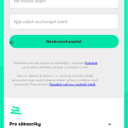
Kč
Kč
Odesláním potvrzuji, že jsem se seznámil(a) s obsahem
Podmínek
upravujících užití těchto stránek a souhlasím s nimi.
Beru na vědomí, že Zaloto s.r.o. (správce osobních údajů)
zpracovává moje osobní údaje za účelem vyřízení a evidence mých
požadavků. Podrobnosti v
Zásadách ochrany osobních údajů
.
Pro zákazníky