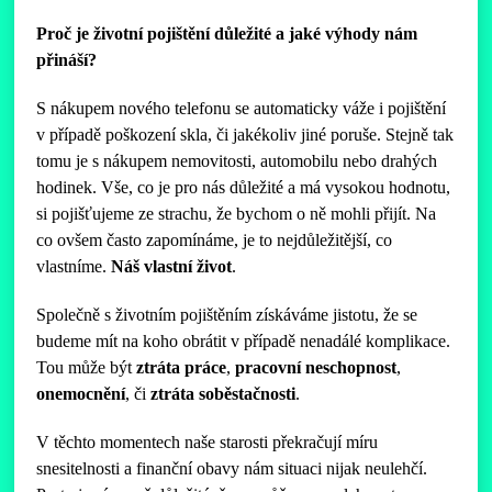
Proč je životní pojištění důležité a jaké výhody nám
přináší?
S nákupem nového telefonu se automaticky váže i pojištění
v případě poškození skla, či jakékoliv jiné poruše. Stejně tak
tomu je s nákupem nemovitosti, automobilu nebo drahých
hodinek. Vše, co je pro nás důležité a má vysokou hodnotu,
si pojišťujeme ze strachu, že bychom o ně mohli přijít. Na
co ovšem často zapomínáme, je to nejdůležitější, co
vlastníme.
Náš vlastní život
.
Společně s životním pojištěním získáváme jistotu, že se
budeme mít na koho obrátit v případě nenadálé komplikace.
Tou může být
ztráta práce
,
pracovní neschopnost
,
onemocnění
, či
ztráta soběstačnosti
.
V těchto momentech naše starosti překračují míru
snesitelnosti a finanční obavy nám situaci nijak neulehčí.