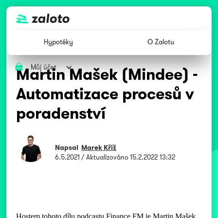
Hypotéky
O Zalotu
Můj účet
Martin Mašek (Mindee) -
Automatizace procesů v
poradenství
Napsal
Marek Kříž
6.5.2021
/ Aktualizováno
15.2.2022 13:32
Hostem tohoto dílu podcastu Finance FM je Martin Mašek,