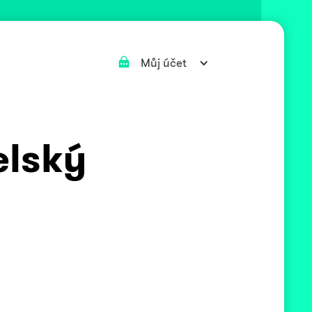
Můj účet
elský