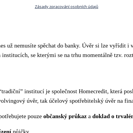
Zásady zpracování osobních údajů
es už nemusíte spěchat do banky. Úvěr si lze vyřídit i 
institucích, se kterými se na trhu momentálně tzv. rozt
tradiční” institucí je společnost Homecredit, která pos
olvingový úvěr, tak účelový spotřebitelský úvěr na fin
 potřebujete pouze
občanský
průkaz
a
doklad
o
trval
ízení
půjčky,