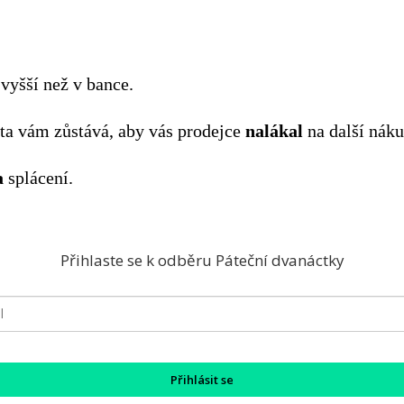
vyšší než v bance.
rta vám zůstává, aby vás prodejce
nalákal
na další náku
a
splácení.
Přihlaste se k odběru Páteční dvanáctky
Přihlásit se