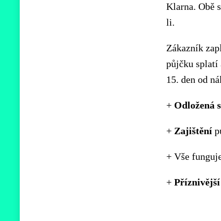
Klarna. Obě s
li.
Zákazník zapl
půjčku splatí
15. den od ná
+
Odložená
+
Zajištění
pů
+ Vše funguj
+
Příznivější