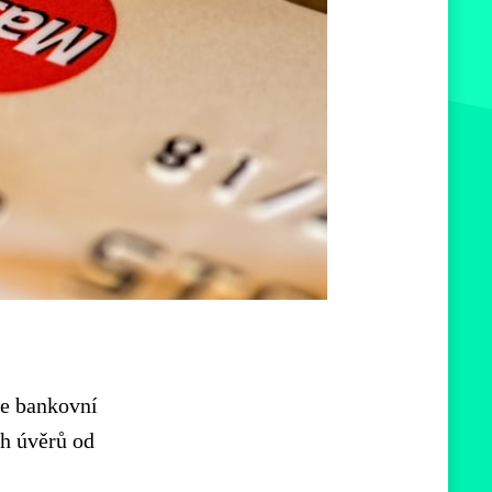
 je bankovní
ch úvěrů od