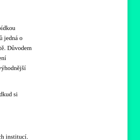
abídkou
ů jedná o
rtě. Důvodem
ení
výhodnější
dkud si
h institucí.