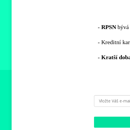
-
RPSN
bývá 
- Kreditní ka
-
Kratší
dob