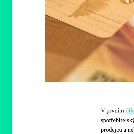
V prvním
díl
spotřebitelsk
prodejců a ne