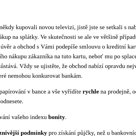
někdy kupovali novou televizi, jistě jste se setkali s n
kup na splátky. Ve skutečnosti se ale ve většině případ
 úvěr a obchod s Vámi podepíše smlouvu o kreditní ka
šího nákupu zákazníka na tuto kartu, neboť mu po splac
stává. Vždy se ujistěte, že obchod nabízí opravdu nej
eré nemohou konkurovat bankám.
papírování v bance a vše vyřídíte
rychle
na prodejně, o
 odnesete.
vání vašeho indexu
bonity
.
znivější
podmínky
pro získání půjčky, než u bankovníc