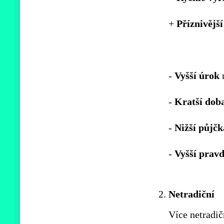
+
Příznivější
-
Vyšší
úrok
n
-
Kratší
dob
-
Nižší
půjčk
-
Vyšší
pravd
Netradiční
Více netradič