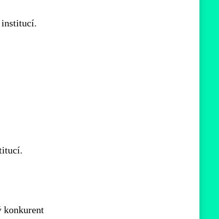
institucí.
itucí.
vý konkurent