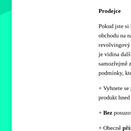
Prodejce
Pokud jste si 
obchodu na ná
revolvingový
je vidina dal
samozřejmě zů
podmínky, kt
+ Vyhnete se 
produkt hned
+
Bez
posuzo
+ Obecně
pří