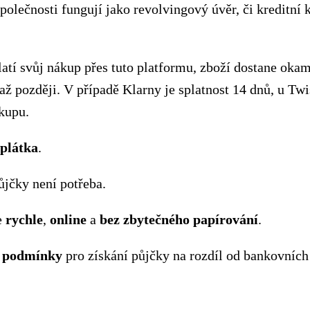
polečnosti fungují jako revolvingový úvěr, či kreditní k
atí svůj nákup přes tuto platformu, zboží dostane okam
 až později. V případě Klarny je splatnost 14 dnů, u Twi
kupu.
splátka
.
jčky není potřeba.
e
rychle
,
online
a
bez
zbytečného
papírování
.
podmínky
pro získání půjčky na rozdíl od bankovních 