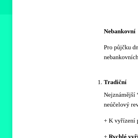
Nebankovní
Pro půjčku dn
nebankovních 
Tradiční
Nejznámější “
neúčelový rev
+ K vyřízení
+
Rychlé
vyř