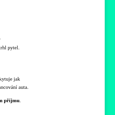
v
rhl pytel.
kytuje jak
ancování auta.
ém
příjmu
.