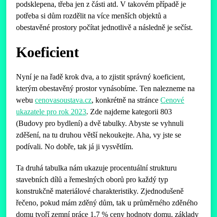
podsklepena, třeba jen z části atd. V takovém případě je
potřeba si dům rozdělit na více menších objektů a
obestavěné prostory počítat jednotlivě a následně je sečíst.
Koeficient
Nyní je na řadě krok dva, a to zjistit správný koeficient,
kterým obestavěný prostor vynásobíme. Ten nalezneme na
webu
cenovasoustava.cz
, konkrétně na stránce
Cenové
ukazatele pro rok 2023
. Zde najdeme kategorii 803
(Budovy pro bydlení) a dvě tabulky. Abyste se vyhnuli
zděšení, na tu druhou větší nekoukejte. Aha, vy jste se
podívali. No dobře, tak já ji vysvětlím.
Ta druhá tabulka nám ukazuje procentuální strukturu
stavebních dílů a řemeslných oborů pro každý typ
konstrukčně materiálové charakteristiky. Zjednodušeně
řečeno, pokud mám zděný dům, tak u průměrného zděného
domu tvoří zemní práce 1,7 % ceny hodnoty domu, základy