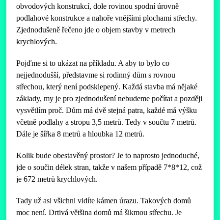
obvodových konstrukcí, dole rovinou spodní úrovně
podlahové konstrukce a nahoře vnějšími plochami střechy.
Zjednodušeně řečeno jde o objem stavby v metrech
krychlových.
Pojďme si to ukázat na příkladu. A aby to bylo co
nejjednodušší, představme si rodinný dům s rovnou
střechou, který není podsklepený. Každá stavba má nějaké
základy, my je pro zjednodušení nebudeme počítat a později
vysvětlím proč. Dům má dvě stejná patra, každé má výšku
včetně podlahy a stropu 3,5 metrů. Tedy v součtu 7 metrů.
Dále je šířka 8 metrů a hloubka 12 metrů.
Kolik bude obestavěný prostor? Je to naprosto jednoduché,
jde o součin délek stran, takže v našem případě 7*8*12, což
je 672 metrů krychlových.
Tady už asi všichni vidíte kámen úrazu. Takových domů
moc není. Drtivá většina domů má šikmou střechu. Je