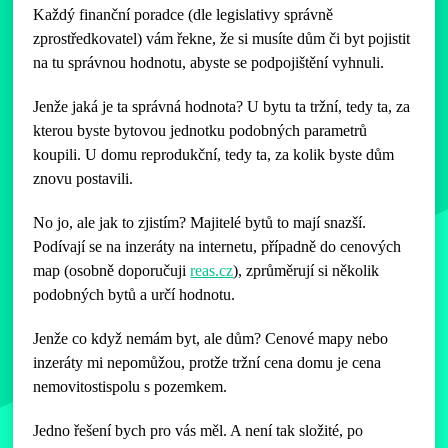
Každý finanční poradce (dle legislativy správně
zprostředkovatel) vám řekne, že si musíte dům či byt pojistit
na tu správnou hodnotu, abyste se podpojištění vyhnuli.
Jenže jaká je ta správná hodnota? U bytu ta tržní, tedy ta, za
kterou byste bytovou jednotku podobných parametrů
koupili. U domu reprodukční, tedy ta, za kolik byste dům
znovu postavili.
No jo, ale jak to zjistím? Majitelé bytů to mají snazší.
Podívají se na inzeráty na internetu, případně do cenových
map (osobně doporučuji
reas.cz
), zprůměrují si několik
podobných bytů a určí hodnotu.
Jenže co když nemám byt, ale dům? Cenové mapy nebo
inzeráty mi nepomůžou, protže tržní cena domu je cena
nemovitostispolu s pozemkem.
Jedno řešení bych pro vás měl. A není tak složité, po