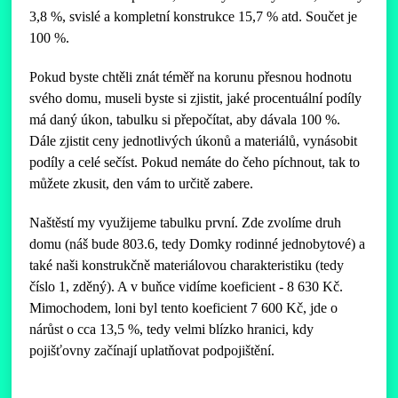
3,8 %, svislé a kompletní konstrukce 15,7 % atd. Součet je
100 %.
Pokud byste chtěli znát téměř na korunu přesnou hodnotu
svého domu, museli byste si zjistit, jaké procentuální podíly
má daný úkon, tabulku si přepočítat, aby dávala 100 %.
Dále zjistit ceny jednotlivých úkonů a materiálů, vynásobit
podíly a celé sečíst. Pokud nemáte do čeho píchnout, tak to
můžete zkusit, den vám to určitě zabere.
Naštěstí my využijeme tabulku první. Zde zvolíme druh
domu (náš bude 803.6, tedy Domky rodinné jednobytové) a
také naši konstrukčně materiálovou charakteristiku (tedy
číslo 1, zděný). A v buňce vidíme koeficient - 8 630 Kč.
Mimochodem, loni byl tento koeficient 7 600 Kč, jde o
nárůst o cca 13,5 %, tedy velmi blízko hranici, kdy
pojišťovny začínají uplatňovat podpojištění.