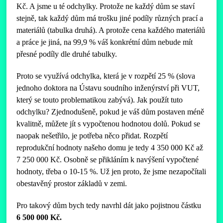
Kč. A jsme u té odchylky. Protože ne každý dům se staví
stejně, tak každý dům má trošku jiné podíly různých prací a
materiálů (tabulka druhá). A protože cena každého materiálů
a práce je jiná, na 99,9 % váš konkrétní dům nebude mít
přesné podíly dle druhé tabulky.
Proto se využívá odchylka, která je v rozpětí 25 % (slova
jednoho doktora na Ústavu soudního inženýrství při VUT,
který se touto problematikou zabývá). Jak použít tuto
odchylku? Zjednodušeně, pokud je váš dům postaven méně
kvalitně, můžete jít s vypočtenou hodnotou dolů. Pokud se
naopak nešetřilo, je potřeba něco přidat. Rozpětí
reprodukční hodnoty našeho domu je tedy 4 350 000 Kč až
7 250 000 Kč. Osobně se přikláním k navýšení vypočtené
hodnoty, třeba o 10-15 %. Už jen proto, že jsme nezapočítali
obestavěný prostor základů v zemi.
Pro takový dům bych tedy navrhl dát jako pojistnou částku
6 500 000 Kč.