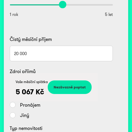
1 rok
5 let
Čistý měsíční příjem
Zdroj příjmů
Kč
Vaše měsíční splátka
Zaměstnanec
5 067
Kč
Podnikatel/OSVČ
Pronájem
Jiný
Typ nemovitosti