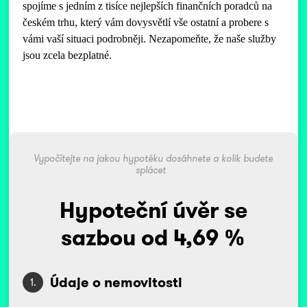
spojíme s jedním z tisíce nejlepších finančních poradců na
českém trhu, který vám dovysvětlí vše ostatní a probere s
vámi vaší situaci podrobněji. Nezapomeňte, že naše služby
jsou zcela bezplatné.
Vypočítejte na jakou hypotéku dosáhnete a kolik budete
splácet
Hypoteční úvěr se
sazbou od 4,69 %
Údaje o nemovitosti
1.