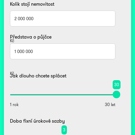
Kolik stojí nemovitost
Představa o půjčce
Kč
Kč
Jak dlouho chcete splácet
30
1 rok
30 let
Doba fixní úrokové sazby
3