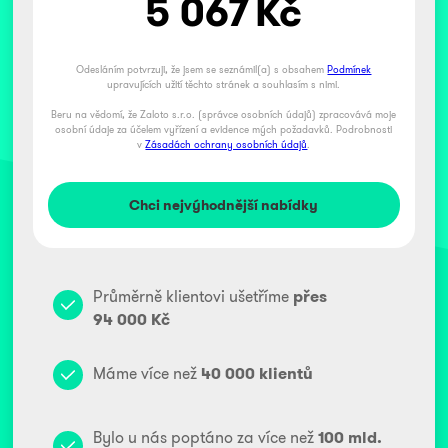
5 067
Kč
Odesláním potvrzuji, že jsem se seznámil(a) s obsahem
Podmínek
upravujících užití těchto stránek a souhlasím s nimi.
Beru na vědomí, že Zaloto s.r.o. (správce osobních údajů) zpracovává moje
osobní údaje za účelem vyřízení a evidence mých požadavků. Podrobnosti
v
Zásadách ochrany osobních údajů
.
Průměrně klientovi ušetříme
přes
94 000 Kč
Máme více než
40 000 klientů
Bylo u nás poptáno za více než
100 mld.