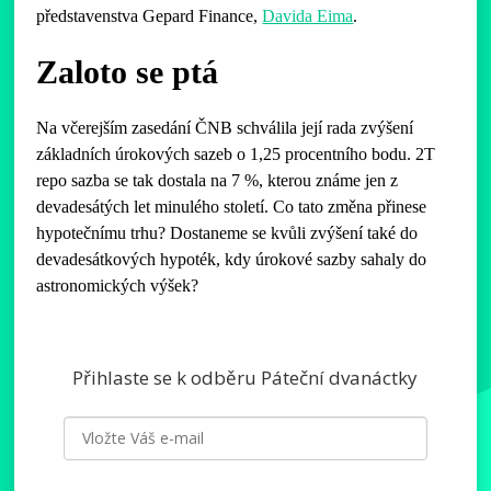
představenstva Gepard Finance,
Davida Eima
.
Zaloto se ptá
Na včerejším zasedání ČNB schválila její rada zvýšení
základních úrokových sazeb o 1,25 procentního bodu. 2T
repo sazba se tak dostala na 7 %, kterou známe jen z
devadesátých let minulého století. Co tato změna přinese
hypotečnímu trhu? Dostaneme se kvůli zvýšení také do
devadesátkových hypoték, kdy úrokové sazby sahaly do
astronomických výšek?
Přihlaste se k odběru Páteční dvanáctky