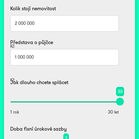
Kolik stojí nemovitost
Představa o půjčce
Kč
Kč
Jak dlouho chcete splácet
30
1 rok
30 let
Doba fixní úrokové sazby
3