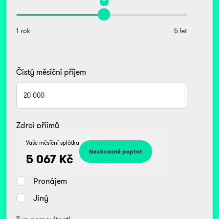
1 rok
5 let
Čistý měsíční příjem
Zdroj příjmů
Kč
Vaše měsíční splátka
Zaměstnanec
5 067
Kč
Podnikatel/OSVČ
Pronájem
Jiný