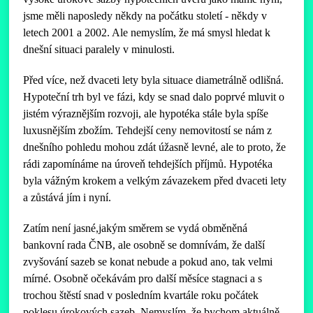
jsme měli naposledy někdy na počátku století - někdy v
letech 2001 a 2002. Ale nemyslím, že má smysl hledat k
dnešní situaci paralely v minulosti.
Před více, než dvaceti lety byla situace diametrálně odlišná.
Hypoteční trh byl ve fázi, kdy se snad dalo poprvé mluvit o
jistém výraznějším rozvoji, ale hypotéka stále byla spíše
luxusnějším zbožím. Tehdejší ceny nemovitostí se nám z
dnešního pohledu mohou zdát úžasně levné, ale to proto, že
rádi zapomínáme na úroveň tehdejších příjmů. Hypotéka
byla vážným krokem a velkým závazekem před dvaceti lety
a zůstává jím i nyní.
Zatím není jasné,jakým směrem se vydá obměněná
bankovní rada ČNB, ale osobně se domnívám, že další
zvyšování sazeb se konat nebude a pokud ano, tak velmi
mírné. Osobně očekávám pro další měsíce stagnaci a s
trochou štěstí snad v posledním kvartále roku počátek
poklesu úrokových sazeb. Nemyslím, že bychom aktuálně