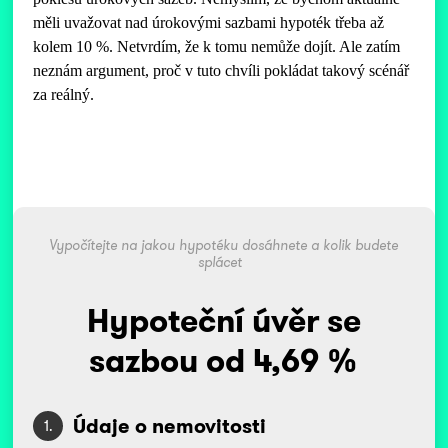
měli uvažovat nad úrokovými sazbami hypoték třeba až
kolem 10 %. Netvrdím, že k tomu nemůže dojít. Ale zatím
neznám argument, proč v tuto chvíli pokládat takový scénář
za reálný.
Vypočítejte na jakou hypotéku dosáhnete a kolik budete
splácet
Hypoteční úvěr se
sazbou od 4,69 %
Údaje o nemovitosti
1.