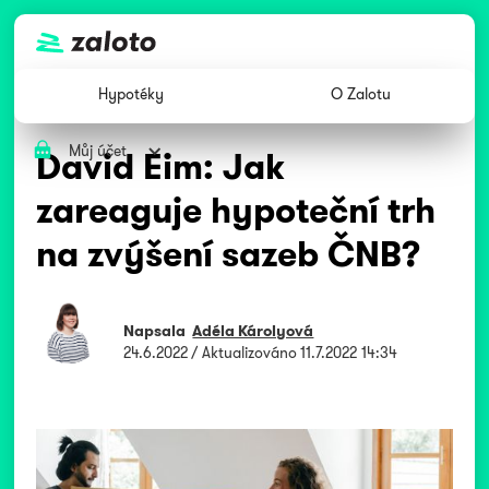
Hypotéky
O Zalotu
Můj účet
David Eim: Jak
zareaguje hypoteční trh
na zvýšení sazeb ČNB?
Napsala
Adéla Károlyová
24.6.2022
/ Aktualizováno
11.7.2022 14:34