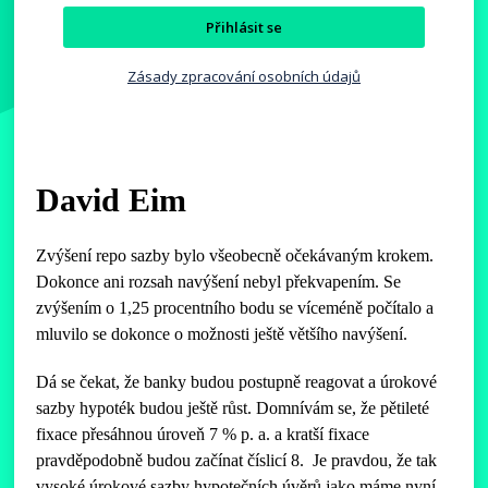
Přihlásit se
Zásady zpracování osobních údajů
David Eim
Zvýšení repo sazby bylo všeobecně očekávaným krokem.
Dokonce ani rozsah navýšení nebyl překvapením. Se
zvýšením o 1,25 procentního bodu se víceméně počítalo a
mluvilo se dokonce o možnosti ještě většího navýšení.
Dá se čekat, že banky budou postupně reagovat a úrokové
sazby hypoték budou ještě růst. Domnívám se, že pětileté
fixace přesáhnou úroveň 7 % p. a. a kratší fixace
pravděpodobně budou začínat číslicí 8. Je pravdou, že tak
vysoké úrokové sazby hypotečních úvěrů jako máme nyní,