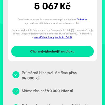
5 067
Kč
Odesláním potvrzuji, že jsem se seznámil(a) s obsahem
Podmínek
upravujících užití těchto stránek a souhlasím s nimi.
Beru na vědomí, že Zaloto s.r.o. (správce osobních údajů) zpracovává moje
osobní údaje za účelem vyřízení a evidence mých požadavků. Podrobnosti
v
Zásadách ochrany osobních údajů
.
Průměrně klientovi ušetříme
přes
94 000 Kč
Máme více než
40 000 klientů