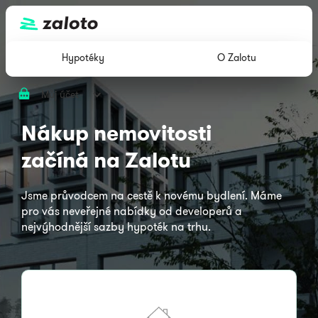
Hypotéky
O Zalotu
Můj účet
Nákup nemovitosti
začíná na Zalotu
Jsme průvodcem na cestě k novému bydlení. Máme
pro vás neveřejné nabídky od developerů a
nejvýhodnější sazby hypoték na trhu.