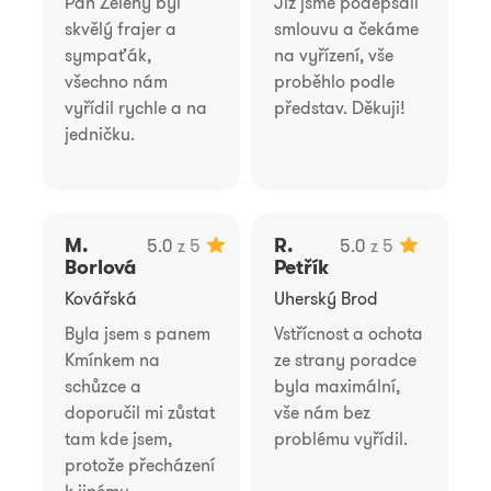
Pan Zelený byl
Již jsme podepsali
skvělý frajer a
smlouvu a čekáme
sympaťák,
na vyřízení, vše
všechno nám
proběhlo podle
vyřídil rychle a na
představ. Děkuji!
jedničku.
M.
R.
5.0
z 5
5.0
z 5
Borlová
Petřík
Kovářská
Uherský Brod
Byla jsem s panem
Vstřícnost a ochota
Kmínkem na
ze strany poradce
schůzce a
byla maximální,
doporučil mi zůstat
vše nám bez
tam kde jsem,
problému vyřídil.
protože přecházení
k jinému