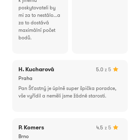
poskytovateli by
mi za to nestálo...a
za to dostává
maximální počet
bodů.
H. Kucharová
5.0
z 5
Praha
Pan Šťastný je úplně super špička poradce,
vše vyřídil a neměli jsme žádné starosti.
P. Komers
4.5
z 5
Brno