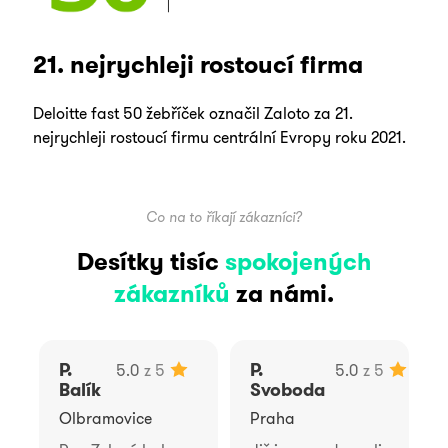
21. nejrychleji rostoucí firma
Deloitte fast 50 žebříček označil Zaloto za 21.
nejrychleji rostoucí firmu centrální Evropy roku 2021.
Co na to říkají zákazníci?
Desítky tisíc
spokojených
zákazníků
za námi.
P.
P.
5.0
z 5
5.0
z 5
Balík
Svoboda
Olbramovice
Praha