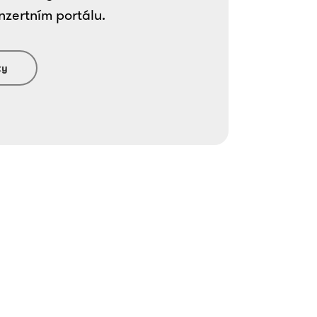
nzertním portálu.
ky