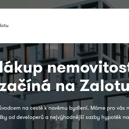
lotu
Nákup nemovitost
začíná na Zalot
ůvodcem na cestě k novému bydlení. Máme pro vás n
dky od developerů a nejvýhodnější sazby hypoték na 