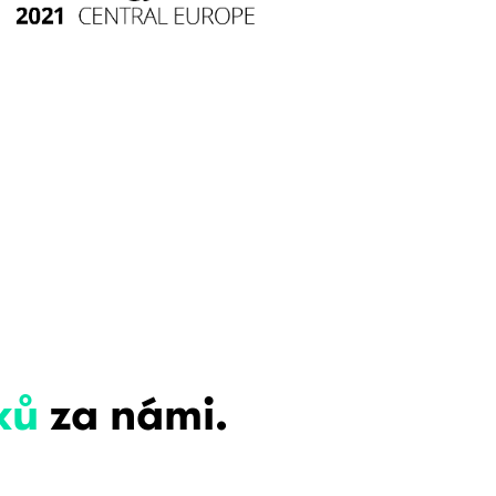
ků
za námi.