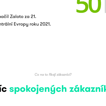
ačil Zaloto za 21.
ntrální Evropy roku 2021.
Co na to říkají zákazníci?
síc
spokojených zákazní