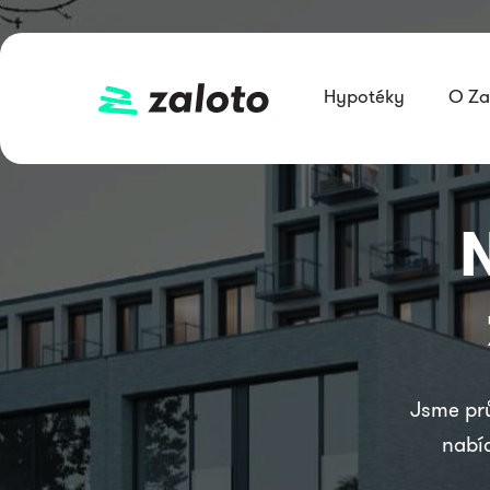
Hypotéky
O Za
Jsme pr
nabí