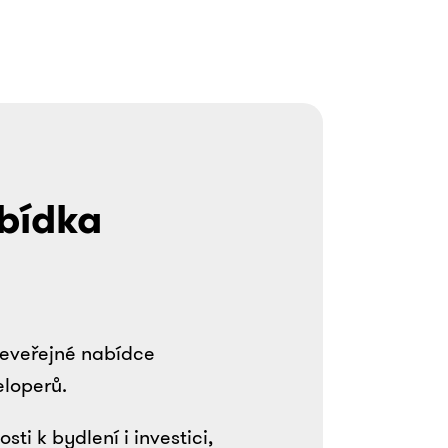
bídka
 neveřejné nabídce
eloperů.
i k bydlení i investici,