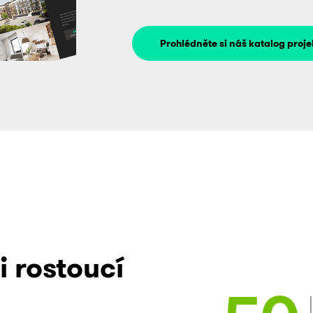
Prohlédněte si náš katalog proje
i rostoucí