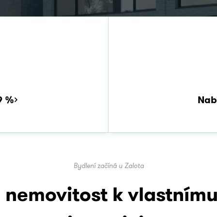
9 %
Nab
Bydlení začíná u Zalota
nemovitost k vlastnímu