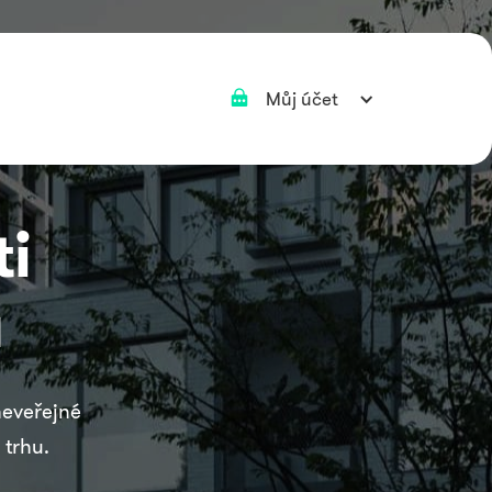
Můj účet
i
u
eveřejné
trhu.