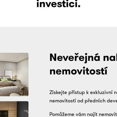
investici.
Neveřejná na
nemovitostí
Získejte přístup k exkluzivní
nemovitostí od předních dev
Pomůžeme vám najít nemovitost