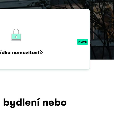
NOVĚ
ídka nemovitostí
 bydlení
nebo