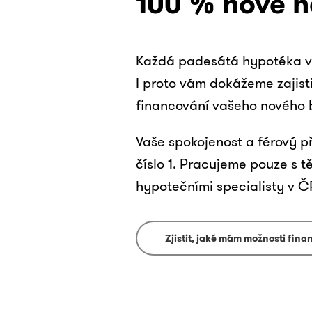
100 % nové n
Každá padesátá hypotéka v 
I proto vám dokážeme zajisti
financování vašeho nového 
Vaše spokojenost a férový př
číslo 1. Pracujeme pouze s t
hypotečními specialisty v Č
Zjistit, jaké mám možnosti fin