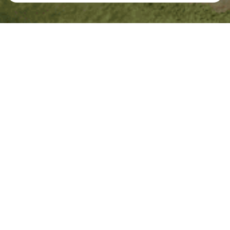
Reprezentativní příklad
VÝŠE ÚVĚRU
VÝŠE SPLÁTKY
300 000 Kč
2 350 Kč
ZAPLATÍTE CELKEM
DOBA SPLÁCENÍ
464 560 Kč
Maximálně 240
měsíců
Úvěr od Buřinky pro budoucnost ve výši 300 000 Kč se
splatností 20 let a roční úrokovou sazbou 6,89 % se