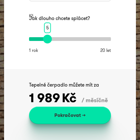
Kč
Jak dlouho chcete splácet?
5
1 rok
20 let
Tepelné čerpadlo můžete mít za
1 989
Kč
/ měsíčně
Pokračovat →